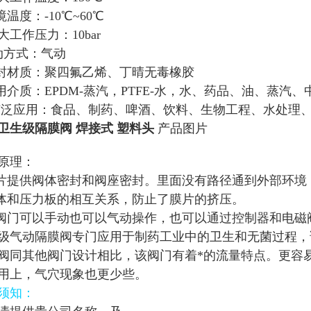
境温度：-10℃~60℃
ui大工作压力：10bar
动方式：气动
密封材质：聚四氟乙烯、丁晴无毒橡胶
适用介质：EPDM-蒸汽，PTFE-水，水、药品、油、蒸
.广泛应用：食品、制药、啤酒、饮料、生物工程、水处理
卫生级隔膜阀 焊接式 塑料头
产品图片
原理：
膜片提供阀体密封和阀座密封。里面没有路径通到外部环
阀体和压力板的相互关系，防止了膜片的挤压。
该阀门可以手动也可以气动操作，也可以通过控制器和电磁
级气动隔膜阀专门应用于制药工业中的卫生和无菌过程，
阀同其他阀门设计相比，该阀门有着*的流量特点。更容
用上，气穴现象也更少些。
须知：