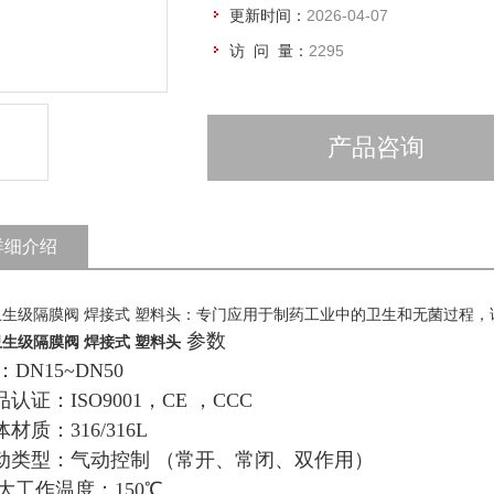
更新时间：
2026-04-07
访 问 量：
2295
产品咨询
详细介绍
卫生级隔膜阀 焊接式 塑料头：专门应用于制药工业中的卫生和无菌过程，
参数
生级隔膜阀 焊接式 塑料头
DN15~DN50
品认证：ISO9001，CE ，CCC
体材质：316/316L
驱动类型：气动控制 （常开、常闭、双作用）
ui大工作温度：150℃