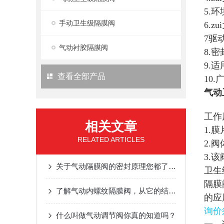
5.环
手动卫生级隔膜阀
6.z
7驱
气动衬胶隔膜阀
8.
9.
查看全部产品
10
气动
工作
相关文章
1.
RELATED ARTICLES
2.
3.
关于气动隔膜阀的密封原理您都了解吗？
卫生
隔膜
了解气动内螺纹隔膜阀，从它的结构特点开始
的应
询价
什么叫做气动调节阀你真的知道吗？