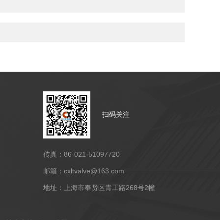
扫码关注
传真：86-021-51097720
邮箱：cxltvalve@163.com
地址：上海市奉贤区青工路268号2幢