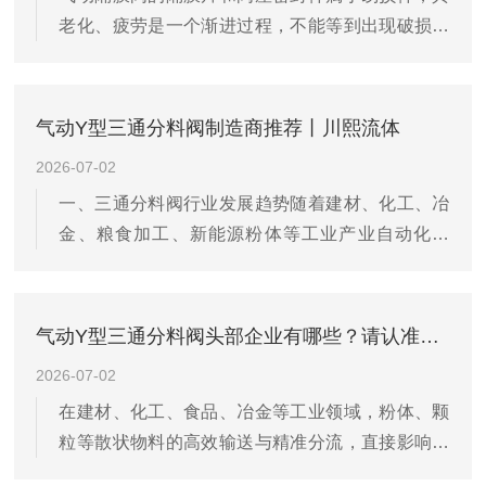
老化、疲劳是一个渐进过程，不能等到出现破损或
避开强电磁干扰源和高频振动区域，保证阀门四周
泄漏才处理。建立周期性预防性更换制度，是将“事
留有充足的检修空间。对于水平管道安装，阀杆通
后抢修”转变为“事前管控”的关键。一、更换周期的
常应垂直向上，若受空间限制需要倾斜安装，必
确定更换周期没有统一标准，需要根据工况差异化
须...
气动Y型三通分料阀制造商推荐丨川熙流体
制定。建议以设备运行总开关次数为主要参考指
2026-07-02
标，同时兼顾介质腐蚀性与温度影响。作为通用原
一、三通分料阀行业发展趋势随着建材、化工、冶
则，隔膜片建议每年至少更换一次，而在高温、高
金、粮食加工、新能源粉体等工业产业自动化升
压或强腐蚀性介质工况下，更换周期应缩短至半年
级，粉体、颗粒物料输送系统的智能化、稳定化、
甚至更短。阀座密封件的更换周期通常可与隔膜片
低损耗运行需求持续提升。三通分料阀作为物料输
同步进行。较为科学的做法是：对在用的...
送管路的核心换向、分流设备，可实现物料流向切
气动Y型三通分料阀头部企业有哪些？请认准川熙流体！
换、分配合流，是保障流水线连续作业、工艺灵活
2026-07-02
切换的关键部件。传统手动、老式三通阀存在切换
在建材、化工、食品、冶金等工业领域，粉体、颗
滞后、密封性一般、工况适配弱、维护繁琐等问
粒等散状物料的高效输送与精准分流，直接影响生
题，难以适配现代规模化工业生产需求，行业整体
产线的连续性与稳定性。气动型三通分料阀作为物
呈现智能化、耐磨防腐、模块化、低运维的发展趋