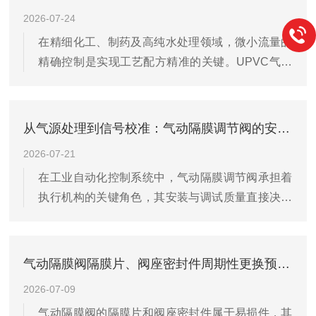
器，已成为提升气动隔膜调节阀控制精度和响应速
2026-07-24
度的有效途径。智能定位器通常采用微处理器作为
在精细化工、制药及高纯水处理领域，微小流量的
控制核心，结合压电阀或高频电磁阀作为电气转换
精确控制是实现工艺配方精准的关键。UPVC气动
元件。其工作原理是通过位置反馈传感器实时采集
隔膜比例阀因其优异的耐腐蚀性、低廉的成本及良
阀杆的实际位移信号，并将该模拟信号转化为数字
好的洁净性能，常被应用于小口径管路系统。然
信号传送至处理器。处理器将接收到的设定信号...
而，由于流体特性与机械结构的限制，该类阀门在
从气源处理到信号校准：气动隔膜调节阀的安装调试全流程解析
微小流量控制中常面临线性度不佳的挑战，需要通
2026-07-21
过多维度技术手段进行优化。微小流量控制的首要
在工业自动化控制系统中，气动隔膜调节阀承担着
难点在于流体介质的粘性及表面张力对小孔流动的
执行机构的关键角色，其安装与调试质量直接决定
影响。当流量降到较低水平时，流体的层流特性更
了控制回路的响应速度与稳定性。规范的作业流程
加明显，雷诺数显著降低，导致流量与阀门开度之
能够有效降低后期故障率，提升生产过程的可控
间不再保持理想的线性关系。此外，UPVC...
性。安装前的准备工作是确保后续工作顺利的基
气动隔膜阀隔膜片、阀座密封件周期性更换预防性保养规范
础。首先要核对阀门铭牌参数，确认公称压力、通
2026-07-09
径及作用方式与设计图纸一致。重点检查气源接口
气动隔膜阀的隔膜片和阀座密封件属于易损件，其
与信号接口是否完好。在安装位置选择上，应尽量