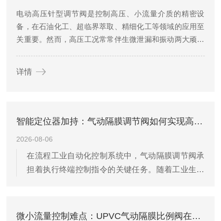
电动高压针型调节阀是控制高压、小流量介质的精密设
备，在石油化工、超临界萃取、精细化工等领域的应用至
关重要。然而，高压工况常常伴生微泄漏和振动两大顽固
问题，这不仅导致介质损失、能耗增加，还会加剧阀内件
磨损，产生噪声，影响控制精度，甚至威胁到系统安全。
详情
系统性、针对性地解决这两大问题，...
智能定位器加持：气动隔膜调节阀如何实现高精度控制
2026-08-06
在流程工业自动化控制系统中，气动隔膜调节阀承
担着执行终端控制指令的关键任务。随着工业生产
对过程控制精度要求的不断提升，传统机械式定位
器由于受气源波动、填料摩擦以及机械间隙的影
响，往往难以满足精细调节的需求。引入智能定位
微小流量控制难点：UPVC气动隔膜比例阀在小口径管路中的线性度优化