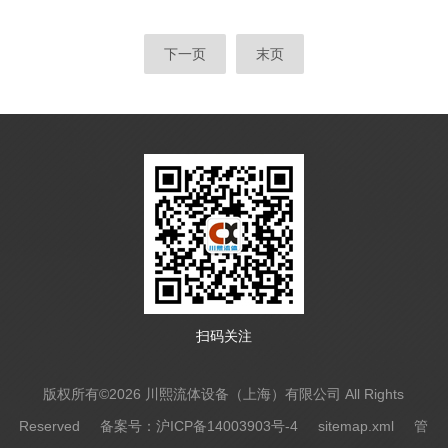
料流向控制的核心设备，正随着工业智能化升级与
势。结合工业生产迭代与流体控制设备升级节
场景化需求深化，迎来技术迭代与市场格局的深刻
奏，...
下一页
末页
变革。川熙流体设备(上海)有限公司凭借扎实的技
术实力与本土化服务优势，成为这一领域的标g企
业，其气动型三通分料阀更是为工业散料输送提供
了可靠解决方案。一、行业发展趋势：智能化、定
制化、国产化协同推进当前，气动型三通分料阀行
业正朝着三大核心方向稳步演进，为各领域...
扫码关注
版权所有©2026 川熙流体设备（上海）有限公司 All Rights
Reserved
备案号：沪ICP备14003903号-4
sitemap.xml
管