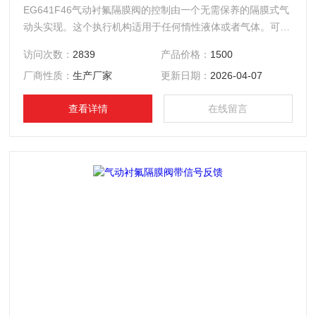
EG641F46气动衬氟隔膜阀的控制由一个无需保养的隔膜式气
动头实现。这个执行机构适用于任何惰性液体或者气体。可提
供各种材料的阀体材料和密封隔膜材料以适用于不同的化学要
访问次数：
2839
产品价格：
1500
求和温度要求。通过安装附件可扩大阀门的应用范围，比如机
厂商性质：
生产厂家
更新日期：
2026-04-07
械式位置显示、电子式位置显示、行程限位、电气式定位器、
紧急手动制动装置以及带有手动装置和电位器的先导阀。
查看详情
在线留言