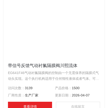
带信号反馈气动衬氟隔膜阀川熙流体
EG641F46气动衬氟隔膜阀的控制由一个无需保养的隔膜式气
动头实现。这个执行机构适用于任何惰性液体或者气体。可提
供各种材料的阀体材料和密封隔膜材料以适用于不同的化学要
访问次数：
3139
产品价格：
1500
求和温度要求。通过安装附件可扩大阀门的应用范围，比如机
厂商性质：
生产厂家
更新日期：
2026-04-07
械式位置显示、电子式位置显示、行程限位、电气式定位器、
紧急手动制动装置以及带有手动装置和电位器的先导阀。
查看详情
在线留言