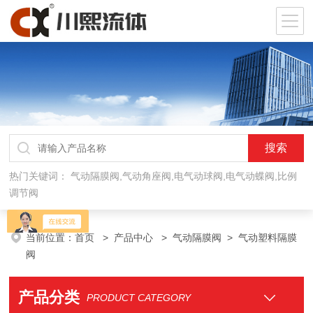
热门关键词：
气动隔膜阀,气动角座阀,电气动球阀,电气动蝶阀,比例
调节阀
当前位置：
首页
>
产品中心
>
气动隔膜阀
>
气动塑料隔膜
阀
产品分类
PRODUCT CATEGORY