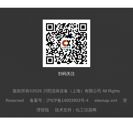
扫码关注
版权所有©2026 川熙流体设备（上海）有限公司 All Rights
Reserved
备案号：沪ICP备14003903号-4
sitemap.xml
管
理登陆
技术支持：
化工仪器网