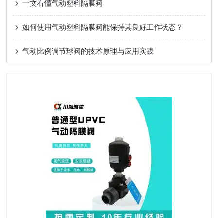
一文看懂气动塑料隔膜阀
如何使用气动塑料隔膜阀能保持其良好工作状态？
气动比例调节球阀的技术原理与应用实践