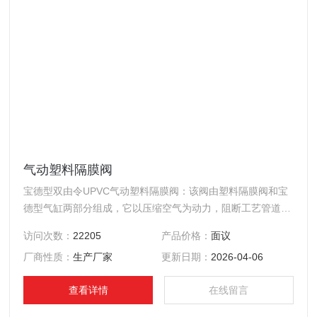
气动塑料隔膜阀
宝德型双由令UPVC气动塑料隔膜阀：该阀由塑料隔膜阀和宝
德型气缸两部分组成，它以压缩空气为动力，阻断工艺管道中
流体介质的开与关。 广泛适用于工业自动化系统中的强酸、
访问次数：
22205
产品价格：
面议
强碱、强腐蚀、高粘度、含颖粒、带纤维以及有毒和不充许污
厂商性质：
生产厂家
更新日期：
2026-04-06
染的介质的流量调节。
查看详情
在线留言