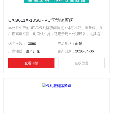
CXG611X-10SUPVC气动隔膜阀
本公司生产的UPVC气动隔膜阀特点：体积小巧、重量轻、只
占用高度空间，耐腐蚀性好，适用于污水处理设备，尤其适用
于垃圾渗滤液处理设备。驱动方式：压缩空气气压达到0.4-
访问次数：
13890
产品价格：
面议
0.7MPa就可打开或关闭阀门，可以采用单气管控制也可以采
厂商性质：
生产厂家
更新日期：
2026-04-06
用双气管使用，进气打开断气关闭。
查看详情
在线留言