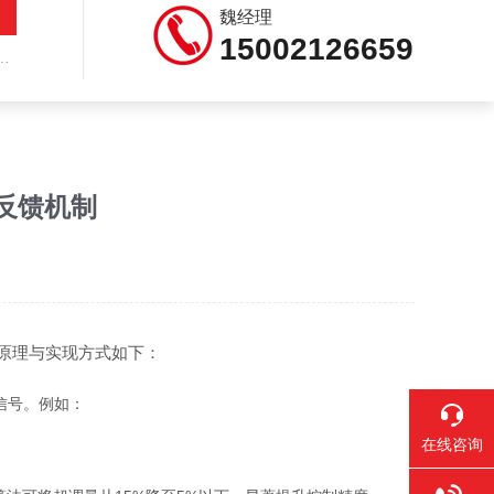
魏经理
15002126659
反馈机制
原理与实现方式如下：
信号。例如：
在线咨询