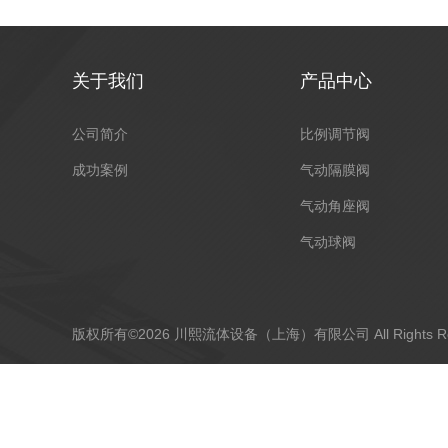
关于我们
产品中心
公司简介
比例调节阀
成功案例
气动隔膜阀
气动角座阀
气动球阀
版权所有©2026 川熙流体设备（上海）有限公司 All Rights R