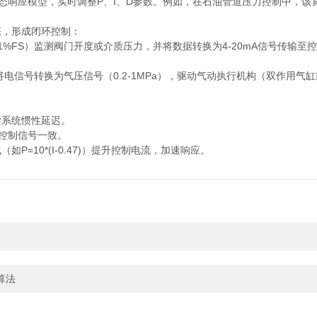
响应模型，实时调整P、I、D参数。例如，在石油管道压力控制中，该算
，形成闭环控制：
1%FS）监测阀门开度或介质压力，并将数据转换为4-20mA信号传输至
。
l）将电信号转换为气压信号（0.2-1MPa），驱动气动执行机构（双作用
系统惯性延迟。
控制信号一致。
10*(I-0.47)）提升控制电流，加速响应。
算法