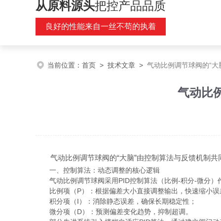
从原料源头
把控产品品质
良好的性能来自一丝不苟的执着
当前位置：
首页
>
技术文章
>
气动比例调节球阀的“大
气动比
气动比例调节球阀的“大脑”由控制算法与反馈机制共
一、控制算法：动态调整的核心逻辑
气动比例调节球阀采用PID控制算法（比例-积分-微分）
比例项（P）：根据偏差大小直接调整输出，快速缩小误
积分项（I）：消除静态误差，确保长期稳定性；
微分项（D）：预测偏差变化趋势，抑制超调。