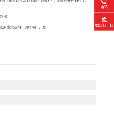
法可将超调量从15%降至5%以下，显著提升控制精度。
电话
控制器。
微信扫一扫
气缸或薄膜式结构）调整阀门开度。