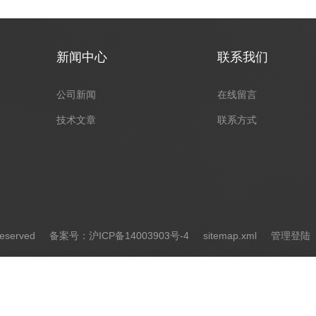
新闻中心
联系我们
公司新闻
在线留言
技术文章
联系方式
eserved
备案号：沪ICP备14003903号-4
sitemap.xml
管理登陆