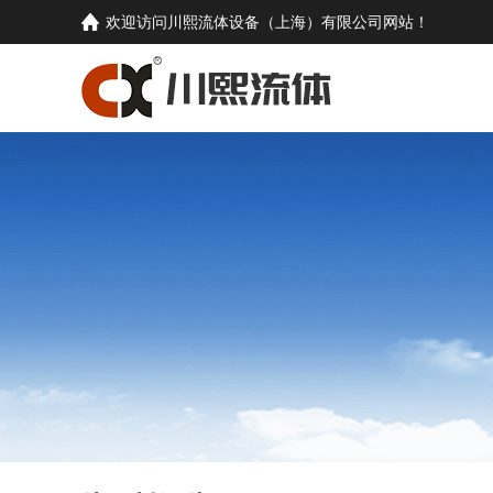
欢迎访问
川熙流体设备（上海）有限公司
网站！