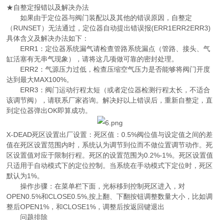
★自整定报错以及解决办法
如果由于定位器与阀门装配以及其他的错误原因，自整定
（RUNSET）无法通过，定位器自动提出错误报(ERR1ERR2ERR3)
具体含义及解决办法如下：
ERR1：定位器系统漏气请检查管路系统漏点（管路、接头、气
缸活塞有无串气现象），请将这几项做可靠的密封处理。
ERR2：气源压力过低，检查压缩空气压力是否能够将阀门开度
达到最大MAX100%。
ERR3：阀门运动行程太短（或者定位器检测行程太长，不适合
该调节阀），请联系厂家咨询。解决好以上错误后，重新自整定，直
到定位器弹出OK即算成功。
X-DEAD死区设置出厂设置：死区值：0.5%阀位值与设定值之间的差
值在死区设置范围内时，系统认为调节到位而不做位置调节动作。死
区设置值对应于限制行程。死区的设置范围为0.2%-1%。死区设置值
只适用于自动模式下的定位控制。当系统在手动模式下定位时，死区
默认为1%。
操作步骤：在菜单栏下面，光标移到控制死区进入，对
OPEN0.5%和CLOSE0.5%,按上翻、下翻按钮调整数量大小，比如调
整后OPEN1%，和CLOSE1%，调整后按返回键退出
问题排除