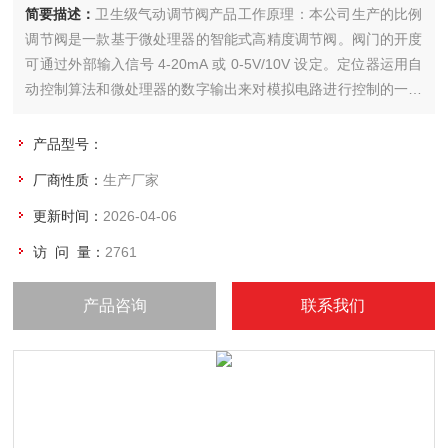
简要描述：
卫生级气动调节阀产品工作原理：本公司生产的比例
调节阀是一款基于微处理器的智能式高精度调节阀。阀门的开度
可通过外部输入信号 4-20mA 或 0-5V/10V 设定。定位器运用自
动控制算法和微处理器的数字输出来对模拟电路进行控制的一种
非常有效的技术，快速而准确地实现阀门的开度调节，从而来控
制流体管路的卫生级气动比例调节阀。
产品型号：
厂商性质：
生产厂家
更新时间：
2026-04-06
访 问 量：
2761
产品咨询
联系我们