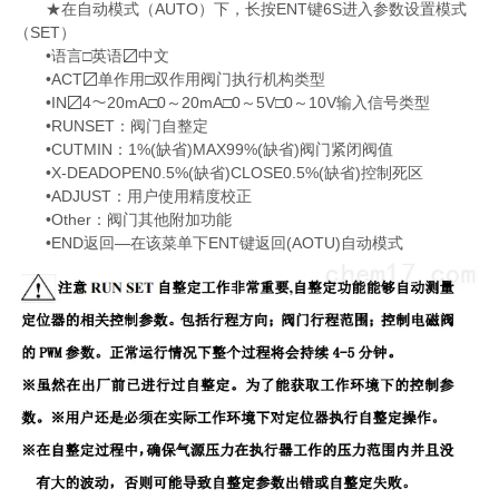
★在自动模式（AUTO）下，长按ENT键6S进入参数设置模式
（SET）
•语言□英语〼中文
•ACT〼单作用□双作用阀门执行机构类型
•IN〼4～20mA□0～20mA□0～5V□0～10V输入信号类型
•RUNSET：阀门自整定
•CUTMIN：1%(缺省)MAX99%(缺省)阀门紧闭阀值
•X-DEADOPEN0.5%(缺省)CLOSE0.5%(缺省)控制死区
•ADJUST：用户使用精度校正
•Other：阀门其他附加功能
•END返回—在该菜单下ENT键返回(AOTU)自动模式