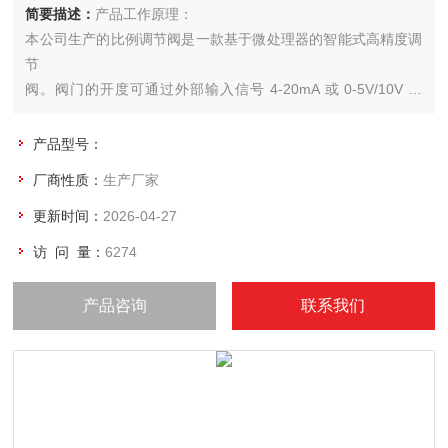
简要描述：
产品工作原理：
本公司生产的比例调节阀是一款基于微处理器的智能式高精度调
节
阀。阀门的开度可通过外部输入信号 4-20mA 或 0-5V/10V 设
定。定位
器运用自动控制算法和微处理器的数字输出来对模拟电路进行控
产品型号：
制
厂商性质：
生产厂家
的一种非常有效的技术，快速而准确地实现阀门的开度调节，从
而来
更新时间：
2026-04-27
控制流体管路的流量气动比例调节阀
访 问 量：
6274
产品咨询
联系我们