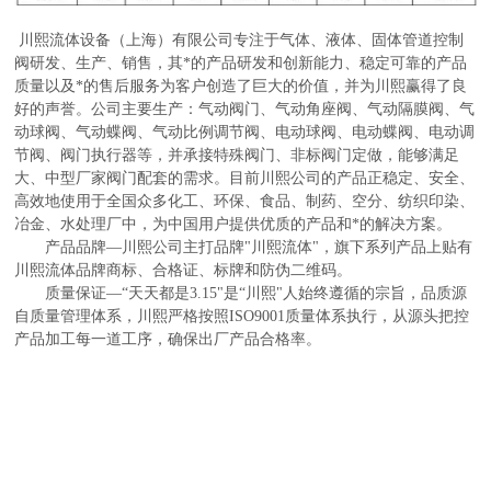
川熙流体设备（上海）有限公司专注于气体、液体、固体管道控制
阀研发、生产、销售，其*的产品研发和创新能力、稳定可靠的产品
质量以及*的售后服务为客户创造了巨大的价值，并为川熙赢得了良
好的声誉。公司主要生产：气动阀门、气动角座阀、气动隔膜阀、气
动球阀、气动蝶阀、气动比例调节阀、电动球阀、电动蝶阀、电动调
节阀、阀门执行器等，并承接特殊阀门、非标阀门定做，能够满足
大、中型厂家阀门配套的需求。目前川熙公司的产品正稳定、安全、
高效地使用于全国众多化工、环保、食品、制药、空分、纺织印染、
冶金、水处理厂中，为中国用户提供优质的产品和*的解决方案。
产品品牌—川熙公司主打品牌"川熙流体"，旗下系列产品上贴有
川熙流体品牌商标、合格证、标牌和防伪二维码。
质量保证—“天天都是3.15"是“川熙"人始终遵循的宗旨，品质源
自质量管理体系，川熙严格按照ISO9001质量体系执行，从源头把控
产品加工每一道工序，确保出厂产品合格率。