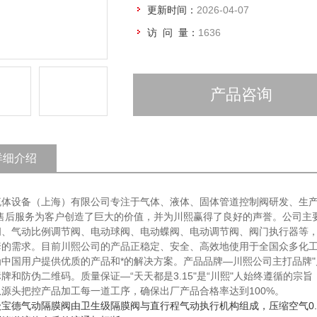
更新时间：
2026-04-07
访 问 量：
1636
产品咨询
详细介绍
流体设备（上海）有限公司专注于气体、液体、固体管道控制阀研发、生产
的售后服务为客户创造了巨大的价值，并为川熙赢得了良好的声誉。公司主
阀、气动比例调节阀、电动球阀、电动蝶阀、电动调节阀、阀门执行器等
套的需求。目前川熙公司的产品正稳定、安全、高效地使用于全国众多化
为中国用户提供优质的产品和*的解决方案。产品品牌—川熙公司主打品牌
牌和防伪二维码。质量保证—“天天都是3.15"是“川熙"人始终遵循的宗旨
从源头把控产品加工每一道工序，确保出厂产品合格率达到100%。
级宝德气动隔膜阀由卫生级隔膜阀与直行程气动执行机构组成，压缩空气0.