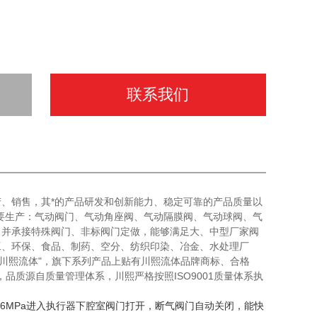
联系我们
、销售，其*的产品研发和创新能力、稳定可靠的产品质量以
要生产：气动阀门、气动角座阀、气动隔膜阀、气动球阀、气
，并承接特殊阀门、非标阀门定做，能够满足大、中型厂家阀
工、环保、食品、制药、空分、纺织印染、冶金、水处理厂
"川熙流体"，旗下系列产品上贴有川熙流体品牌商标、合格
，品质源自质量管理体系，川熙严格按照ISO9001质量体系执
6MPa进入执行器下腔室阀门打开，断气阀门自动关闭，能快