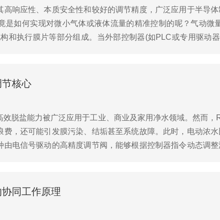
其高响应性、本质安全性和较好的调节精度，广泛应用于半导体
竟是如何实现对微小气体或液体流量的精准控制的呢？气动微量
和执行膜片等部分组成。当外部控制器(如PLC或专用驱动器)输
如音圈电机或压电陶瓷)，调节先导气路的压力。这...
调节核心
其高效脱盐能力被广泛应用于工业、商业及家用净水领域。然而，
浪费，还可能引发膜污染、结垢甚至系统故障。此时，电动浓水
种由电信号驱动的高精度调节阀，能够根据控制器指令动态调整
能控制模块的4–20mA或0–10V模拟信号，精准...
的协同工作原理