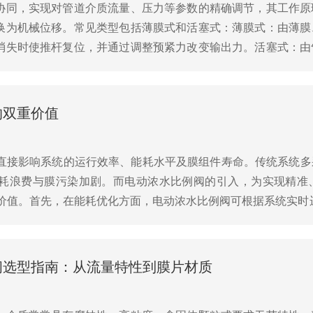
协同，实现对管道介质流量、压力等参数的精确调节，其工作原
换为机械位移。常见类型包括薄膜式和活塞式：薄膜式：由薄膜
消失时使推杆复位，并通过调整预紧力改变输出力。活塞式：由
适用于高压、大口径场景。执行机构根据输入气压信号的大小产生
的双重价值
制直接影响系统的运行效率、能耗水平及膜组件寿命。传统系统
耗浪费与膜污染加剧。而电动浓水比例阀的引入，为实现精准
双重价值。首先，在能耗优化方面，电动浓水比例阀可根据系统实时
压力与回收率平衡。过高回收率虽可节水，但易造成浓差极...
阀选型指南：从流量特性到膜片材质