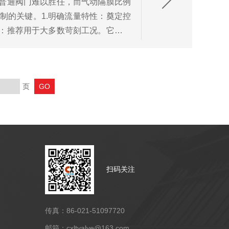
普通阀门难以胜任，而气动隔膜比例
制的关键。1.明确流量特性：奠定控
：推荐用于大多数苛刻工况。它在小
波...
页
扫码关注
传真：86-021-51097720
邮箱：cxltvalve@163.com