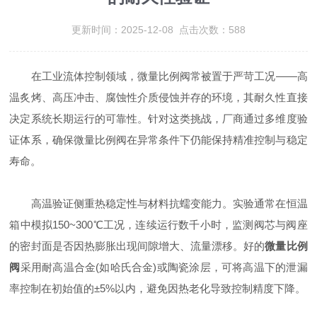
更新时间：2025-12-08 点击次数：588
在工业流体控制领域，微量比例阀常被置于严苛工况——高
温炙烤、高压冲击、腐蚀性介质侵蚀并存的环境，其耐久性直接
决定系统长期运行的可靠性。针对这类挑战，厂商通过多维度验
证体系，确保微量比例阀在异常条件下仍能保持精准控制与稳定
寿命。
高温验证侧重热稳定性与材料抗蠕变能力。实验通常在恒温
箱中模拟150~300℃工况，连续运行数千小时，监测阀芯与阀座
的密封面是否因热膨胀出现间隙增大、流量漂移。好的
微量比例
阀
采用耐高温合金(如哈氏合金)或陶瓷涂层，可将高温下的泄漏
率控制在初始值的±5%以内，避免因热老化导致控制精度下降。