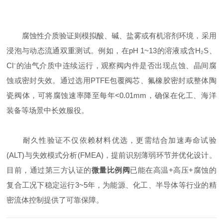
腐蚀性介质验证则模拟酸、碱、盐雾或有机溶剂环境，采用
浸泡与动态流通双重测试。例如，在pH 1~13的溶液或含H₂S、
Cl⁻的油气介质中连续运行，观察阀内件是否出现点蚀、晶间腐
蚀或密封失效。通过选用PTFE包覆阀芯、氟橡胶密封或整体陶
瓷阀体，可将腐蚀速率降至每年<0.01mm，确保在化工、海洋
装备等场景中长效服役。
耐久性验证不仅依赖材料优选，更需结合加速寿命试验
(ALT)与失效模式分析(FMEA)，提前识别薄弱环节并优化设计。
目前，通过第三方认证的
微量比例阀
已能在高温+高压+腐蚀的
复合工况下稳定运行3~5年，为能源、化工、半导体等行业的精
密流体控制提供了可靠保障。