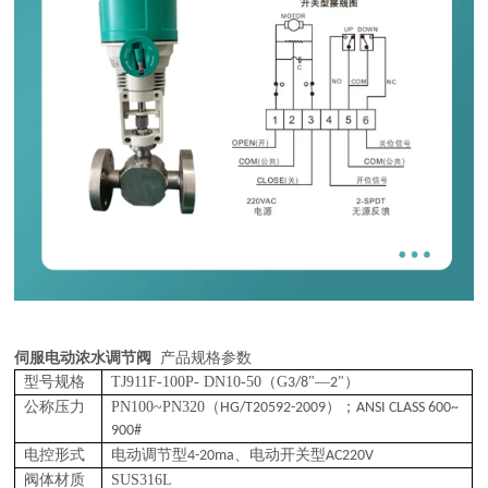
伺服电动浓水调节阀
产品规格参数
型号规格
TJ911F-100P- DN10-50
（G
"—
）
3/8
2
"
公称压力
PN100~PN320
（
）；
HG/T20592-2009
ANSI CLASS 600~
900#
电控形式
电动调节型
、电动开关型
4-20ma
AC220V
阀体材质
SUS316L