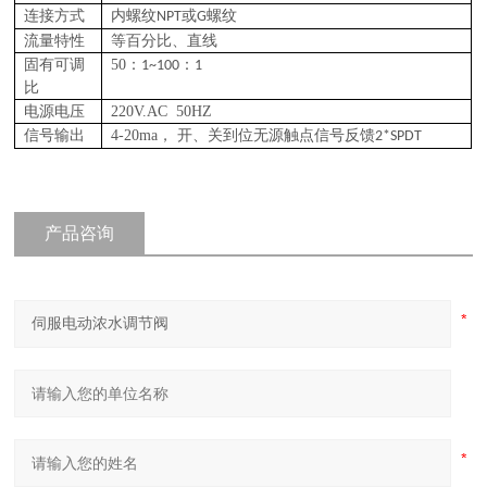
连接方式
内螺纹
或
螺纹
NPT
G
流量特性
等百分比、直线
固有可调
50
：
：
1~100
1
比
电源电压
220V.AC 50HZ
信号输出
4-20ma
， 开、关到位无源触点信号反馈
2*SPDT
产品咨询