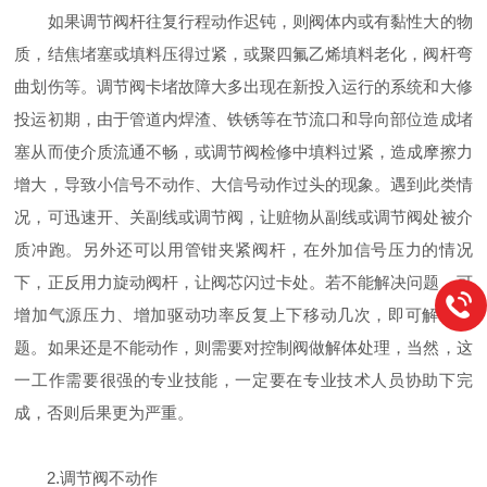
如果调节阀杆往复行程动作迟钝，则阀体内或有黏性大的物
质，结焦堵塞或填料压得过紧，或聚四氟乙烯填料老化，阀杆弯
曲划伤等。调节阀卡堵故障大多出现在新投入运行的系统和大修
投运初期，由于管道内焊渣、铁锈等在节流口和导向部位造成堵
塞从而使介质流通不畅，或调节阀检修中填料过紧，造成摩擦力
增大，导致小信号不动作、大信号动作过头的现象。遇到此类情
况，可迅速开、关副线或调节阀，让赃物从副线或调节阀处被介
质冲跑。另外还可以用管钳夹紧阀杆，在外加信号压力的情况
下，正反用力旋动阀杆，让阀芯闪过卡处。若不能解决问题，可
增加气源压力、增加驱动功率反复上下移动几次，即可解决问
题。如果还是不能动作，则需要对控制阀做解体处理，当然，这
一工作需要很强的专业技能，一定要在专业技术人员协助下完
成，否则后果更为严重。
2.调节阀不动作