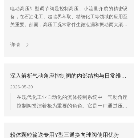
电动高压针型调节阀是控制高压、小流量介质的精密设
备，在石油化工、超临界萃取、精细化工等领域的应用至
关重要。然而，高压工况常常伴生微泄漏和振动两大顽固
问题，这不仅导致介质损失、能耗增加，还会加剧阀内件
磨损，产生噪声，影响控制精度，甚至威胁到系统安全。
详情
系统性、针对性地解决这两大问题，...
深入解析气动角座控制阀的内部结构与日常维护检修实用指南
2026-05-20
在现代化工业自动化的流体控制系统中，气动角座
控制阀扮演着极为重要的角色。它是一种通过压缩
空气驱动执行机构，从而控制管道内介质通断或流
量的自动化阀门。其阀体通常呈45度至90度的角座
设计，这种结构使得流体在通过阀门时阻力极小，
粉体颗粒输送专用Y型三通换向球阀使用优势