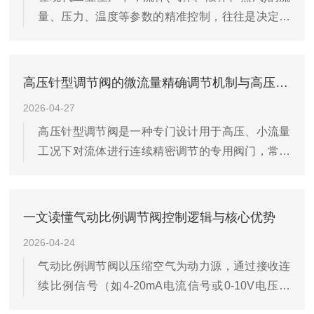
量、压力、温度等参数的精准控制，往往是决定工
服务领域优势显著，为各类企业提供适配性强的流
艺质量与能耗水平的关键环节。而承担这一任务的
体控制解决方案。一、气动比例调节阀行业发展趋
执行单元，正是气动比例调节阀。作为一种将电控
势近年来，工业自动化进程持续加快，流体控...
信号(如4-20mA)转换为阀芯位移，从而实现连续比
高压针型调节阀的微流量精确调节机制与高压环境操作指南
例调节的执行机构，气动比例调节阀被广泛应用于
2026-04-27
石油化工、生物制药、食品饮料、环保水处理及半
高压针型调节阀是一种专门设计用于高压、小流量
导体清洗等领域。随着工业自动化向智能化、网络
工况下对流体进行连续精密调节的专用阀门，常见
化、高精度化方向持续发展，传统开关阀已无法满
于石油化工、电力、试验装置及高压气体等领域的
足精细化控制需求，具备高灵敏度、快响应、低滞
仪表控制管线、取样系统、密封油系统及背压控
后特点的比例调节阀正成为流程工...
制。其核心特征在于采用长锥形针状阀杆与微小孔
一文读懂气动比例调节阀控制逻辑与核心优势
径阀座的配合结构，使得阀杆微小的轴向位移即可
2026-04-24
引起流道面积的显著变化，从而实现高压差下对微
气动比例调节阀以压缩空气为动力源，通过接收连
小流量的较高分辨率调节。与普通截止阀或球阀相
续比例信号（如4-20mA电流信号或0-10V电压信
比，它在高压下仍能保持平稳的调节特性和可靠的
号），实现阀位在0-100%范围内的无极调节，是工
密封，避免了普通阀门在高压小开度时易产生的啸