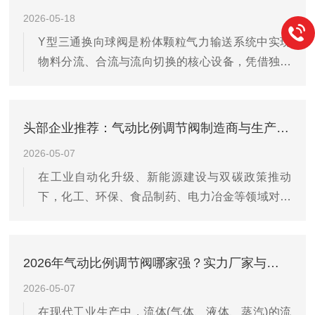
且不容易产生杂质堆积。了解其工作原理，对于现
2026-05-18
场操作人员来说至关重要。当压缩空气进入执行器
Y型三通换向球阀是粉体颗粒气力输送系统中实现
气缸时，会推动活塞运动，活塞再带动阀杆和阀芯
物料分流、合流与流向切换的核心设备，凭借独特
离开或压向阀座，从而实现管道的开启或关闭。单
的结构设计与材质工艺，已成为化工、食品、制
作用类型的阀门通常配有弹簧，在失气状态下会自
药、新能源等行业粉体输送的方案。流道设计是其
动复位到常开或常闭的安全位置，而双作...
第一大优势。阀体内部三条通道呈120°或135°夹角
头部企业推荐：气动比例调节阀制造商与生产企业名录
布局，契合流体力学原理，物料通过时沿优路径平
2026-05-07
滑转向，涡流与压力损失较传统T型/L型流道降低
在工业自动化升级、新能源建设与双碳政策推动
30%~50%，流通能力提升40%以上。流道内壁经
下，化工、环保、食品制药、电力冶金等领域对流
精密抛光处理（可达400#），无尖锐转角，杜绝粉
体控制的精准度、稳定性要求持续提升，气动比例
体沉积与架桥堵塞，尤其适合碳酸钙、塑料粒子、
调节阀作为工业过程控制系统中的核心执行元件，
三元材料等易附着物料的...
正朝着智能化、高精度、多场景适配、绿色节能方
2026年气动比例调节阀哪家强？实力厂家与生产工厂盘点
向稳步迈进，成为保障生产高效、稳定运行的关键
2026-05-07
装备。川熙流体设备(上海)有限公司凭借多年行业
在现代工业生产中，流体(气体、液体、蒸汽)的流
深耕与技术积淀，在气动比例调节阀研发、生产与