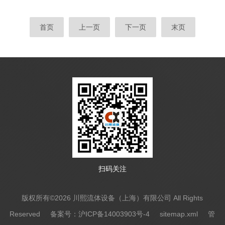
业过程控制中的关键执行元件。其控制逻辑与核心
叫、空化腐蚀和剧烈冲刷问题。其设计精髓在于...
优势可归纳如下：控制逻辑：闭环反馈的精准控制
首页
上一页
下一页
末页
气动比例调节阀的控制逻辑基于“信号转换-执行驱
动-反馈修正”的闭环机制。当控制系统发出比例信
号时，定位器将其转换为对应的气压信号（通常为
0.2-1MPa），驱动气动执行机构（如膜片或活塞）
产生机械运动，带动阀芯改变开度。位置传感器实
时监测阀芯实际...
扫码关注
版权所有©2026 川熙流体设备（上海）有限公司 All Rights
Reserved
备案号：沪ICP备14003903号-4
sitemap.xml
管