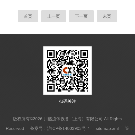
经之路。​伺服电机控制阀的结构精巧且分工明确。
非常适合实验室环境中对微量流体进行精确控制
核心部件之一的伺服电机，通过内部的定子、转子
的...
首页
上一页
下一页
末页
及编码器协同工作。定子产生旋转磁场，转子在磁
场作用下转动，编码器则实时反馈电机的位置、速
度信息，实现精确的闭环控制。与之相连的传动机
构，常见的有丝杆螺母副、齿轮传动等，它将电机
的旋转运动转化为直线运动或特定方向的位移，用
于驱动阀门部件。阀门本体部分，根据不同应...
扫码关注
版权所有©2026 川熙流体设备（上海）有限公司 All Rights
Reserved
备案号：沪ICP备14003903号-4
sitemap.xml
管