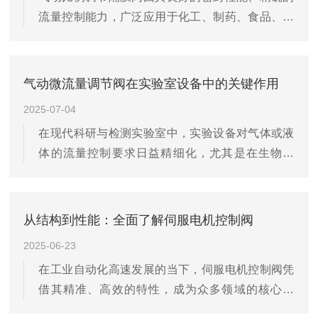
流量控制能力，广泛应用于化工、制药、食品、水
齿轮齿条机构运动，产生旋转扭矩，驱动阀杆带动
处理等行业的自动控制系统中。为了确保其在实际
球体旋转。球体表面通常经过硬化处理，与阀座
运行中的稳定性与可靠性，正确的安装方式和科学
（软密封如PTFE或硬密封如金属）配合...
的调试流程至关重要。一、安装前准备1.核对技术
气动微流量调节阀在实验室设备中的关键作用
参数：安装前应仔细核对阀门型号、口径、压力等
2025-07-04
级、材质及连接方式是否符合工艺要求，确保与管
在现代科研与检测实验室中，实验设备对气体或液
道系统匹配。2.检查配套元件：确认气源三联件(过
体的流量控制要求日益精细化，尤其是在生物工
滤器、减压阀、油雾器)、电气定位器、信号线缆等
程、化学分析、环境监测以及医疗诊断等领域，微
配件齐全且状态良好。3.清洁管道系统：安装前应
量、稳定的流体控制直接影响实验结果的准确性与
对管道进行吹扫，防止焊渣、杂质...
重复性。气动微流量调节阀作为一种高精度的流体
从结构到性能：全面了解伺服电机控制阀
控制元件，在实验室设备中发挥着至关重要的作
2025-06-23
用。该调节阀通过压缩空气驱动执行机构，精准控
在工业自动化高速发展的当下，伺服电机控制阀凭
制阀门开度，从而实现对气体或液体流量的连续、
借其精准、高效的特性，成为众多领域的核心部
稳定调节。其核心优势在于响应速度快、控制精度
件。想要深入认识它，从结构剖析至性能解读是必
高、可远程操作，并具备良好的重复性和稳定性，