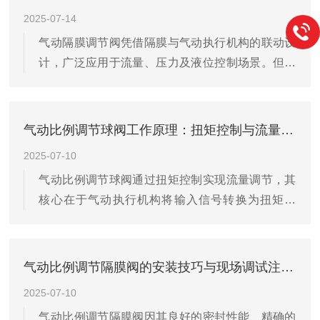
查：盯紧“身体损伤”1.​阀体与管路连接：目视检查
2025-07-14
UPVC阀体有无裂纹、变形或渗漏(尤其法兰密封
气动隔膜调节阀凭借隔膜与气动执行机构的联动设
处)，可用干布擦拭连接部位，观察是否残留水渍或
计，广泛应用于流量、压力及液位控制场景。但在
介质痕迹；手动紧固螺栓(扭矩控制在厂家推荐值
高压差工况下(如压差1MPa)，阀门易出现振动、噪
内)，避免松动导致泄漏。2.​隔膜状态：拆卸执行机
声、响应滞后甚至隔膜破损等问题，严重影响系统
构端盖，观察隔膜表...
稳定性。如何优化其高压差工况下的性能？需从结
气动比例调节球阀工作原理：扭矩控制与流量特性的关系
构设计、参数匹配及操作维护三方面入手。​一、结
2025-07-10
构优化：提升抗压与动态平衡能力1.​强化隔膜材质
气动比例调节球阀通过扭矩控制实现流量调节，其
与结构：高压差下，隔膜需承受更大冲击力。选用
核心在于气动执行机构将输入信号转换为扭矩输
多层复合隔膜(如PTFE+EPDM夹层)可兼顾耐压性
出，驱动球体旋转改变流通面积，进而控制流量。
与耐腐蚀性；增加隔膜厚度(如常规0.5mm增至
这一过程中，扭矩控制与流量特性密切相关，具体
1.2mm)能提升...
关系如下：扭矩控制机制气动比例调节球阀以压缩
气动比例调节隔膜阀的安装技巧与现场调试注意事项
空气为动力源，气动执行机构接收控制系统输出的
2025-07-10
电信号（如4-20mA电流信号），通过电气转换器将
气动比例调节隔膜阀因其良好的密封性能、精确的
其转换为与之成比例的气压信号。气压推动活塞或