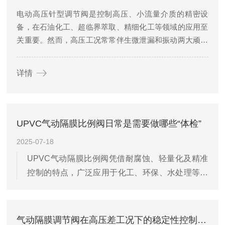
电动高压针型调节阀是控制高压、小流量介质的精密设
备，在石油化工、超临界萃取、精细化工等领域的应用至
关重要。然而，高压工况常常伴生微泄漏和振动两大顽固
问题，这不仅导致介质损失、能耗增加，还会加剧阀内件
磨损，产生噪声，影响控制精度，甚至威胁到系统安全。
详情
系统性、针对性地解决这两大问题，...
UPVC气动隔膜比例阀日常是需要做哪些“体检”
2025-07-18
UPVC气动隔膜比例阀凭借耐腐蚀、轻量化及精准
控制的特点，广泛应用于化工、环保、水处理等领
域。但其长期运行中可能因介质腐蚀、气压波动或
机械磨损出现性能下降。科学的日常“体检”能及时
发现隐患，保障阀门稳定运行。​一、外观与结构检
气动隔膜调节阀在高压差工况下的稳定性控制方法