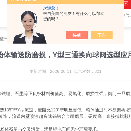
欢迎您！
来自美国的朋友！有什么可以帮助
热门关键词：
气动隔膜阀,气动角座阀,电气动球阀,电气动蝶阀,比例调节阀
您的吗？
Y型三通换向球阀选型应用指南
粉体输送防磨损，Y型三通换向球阀选型应
更新时间：2026-06-11 点击次数：321
酸铁锂、石墨等正负极材料价值高、易氧化、磨损性强，阀门一旦磨
5°型Y型流道，流阻比120°型明显更低，粉体通过时不易架桥堵
铸造，流道内壁喷涂超音速钨钴合金耐磨层，硬度高，直接抵抗颗
除粉体残留与交叉污染，满足锂电车间无尘环境要求。