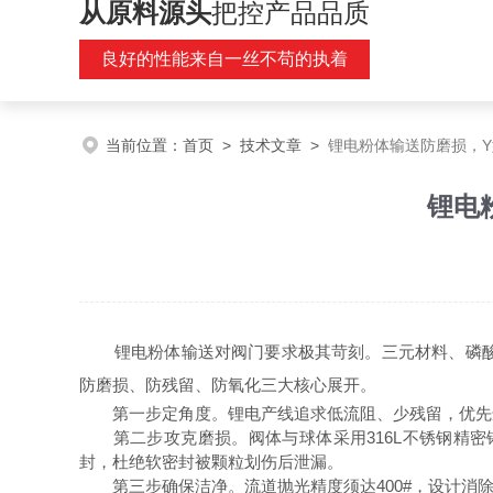
从原料源头
把控产品品质
良好的性能来自一丝不苟的执着
当前位置：
首页
>
技术文章
>
锂电粉体输送防磨损，
锂电
锂电粉体输送对阀门要求极其苛刻。三元材料、磷
防磨损、防残留、防氧化三大核心展开。
第一步定角度。锂电产线追求低流阻、少残留，优先选13
第二步攻克磨损。阀体与球体采用316L不锈钢精密
封，杜绝软密封被颗粒划伤后泄漏。
第三步确保洁净。流道抛光精度须达400#，设计消