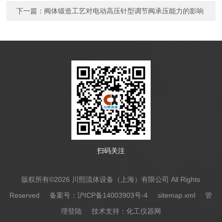
下一篇：
阀体锻造工艺对电动高压针型调节阀承压能力的影响
扫码关注
版权所有©2026 川熙流体设备（上海）有限公司 All Rights
Reserved
备案号：沪ICP备14003903号-4
sitemap.xml
管
理登陆
技术支持：
化工仪器网