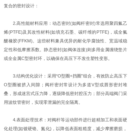
复合的密封设计：
2.高性能材料应用：动态密封(如阀杆密封)常选用聚四氟乙
烯(PTFE)及其改性材料(如填充石墨、碳纤维的PTFE)，或全氟
醚橡胶(FFKM)。这些材料兼具优异的耐化学腐蚀性、宽温域稳
定性和低摩擦系数。静态密封(如阀体连接)则多用金属缠绕垫片
或全金属C型密封环，以确保在高压下不发生塑性变形。
3.结构优化设计：采用“O型圈+挡圈”组合，有效防止高压下
O型圈被挤入间隙；阀杆密封常设计为多道V型或唇形密封堆
叠，形成迷宫式压力降，逐级降低密封腔压力；部分高端阀门采
用波纹管密封，实现零泄漏的完全隔离。
4.表面处理技术：对阀杆等运动部件进行超精加工和表面硬
化处理(如镀硬铬、氮化)，以降低表面粗糙度，减少摩擦磨损，