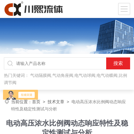
热门关键词：
气动隔膜阀,气动角座阀,电气动球阀,电气动蝶阀,比例
调节阀
当前位置：
首页
>
技术文章
>
电动高压浓水比例阀动态响应
特性及稳定性测试与分析
电动高压浓水比例阀动态响应特性及稳
定性测试与分析