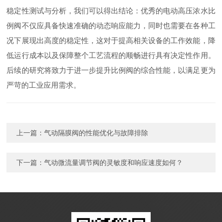
稳定性测试与分析，我们可以得出结论：优秀的电动高压浓水比
例阀不仅应具备快速准确的动态响应能力，同时也需要在各种工
况下展现出高度的稳定性，这对于提高相关设备的工作效能，降
低运行成本以及保障整个工艺流程的顺畅进行具有决定性作用。
后续的研究将致力于进一步提升比例阀的综合性能，以满足更为
严苛的工业应用需求。
上一篇：
气动隔膜阀的性能优化与故障排除
下一篇：
气动微流量调节阀的灵敏度和响应速度如何？