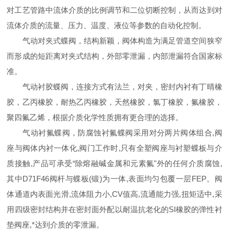
对工艺管路中流体介质的比例调节和二位切断控制，从而达到对
流体介质的流量、压力、温度、液位等参数的自动化控制。
气动对夹式蝶阀，结构新颖，阀体构造为满足管道空间狭窄
而形成的短距离对夹式结构，外部零泄漏，内部泄漏符合国家标
准。
气动衬胶蝶阀，连接方式有法兰，对夹，密封内衬有丁晴橡
胶，乙丙橡胶，耐热乙丙橡胶，天然橡胶，氯丁橡胶，氟橡胶，
聚四氟乙烯，根据介质化学性质拥有更合理的选择。
气动衬氟蝶阀，防腐蚀衬氟蝶阀采用对分两片阀体组合,阀
座与阀体内衬一体化,阀门工作时,只有全塑阀座与衬塑蝶板与介
质接触,产品可承受“除熔融碱金属和元素氟"外的任何介质腐蚀,
其中D71F46阀杆与蝶板(锻)为一体,表面均匀包覆一层FEP。阀
体通道内表面光滑,流体阻力小,CV值高,流通能力强,扭矩适中,采
用四级密封结构并在密封面外配以耐温抗老化的SI橡胶的弹性衬
垫阀座,*达到介质的零泄漏。