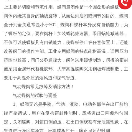
上主要起切断和节流作用。蝶阀启闭件是一个圆盘形的蝶板，在
阀体内绕其自身的轴线旋转，从而达到启闭或调节的目的。蝶阀
全开到全关通常是小于90°，蝶阀和蝶杆本身没有自锁能力，为
了蝶板的定位，要在阀杆上加装蜗轮减速器。采用蜗轮减速器，
不仅可以使蝶板具有自锁能力，使蝶板停止在任意位置上，还能
改善阀门的操作性能。工业专用蝶阀的特点能耐高温，适用压力
范围也较高，阀门公称通径大，阀体采用碳钢制造，阀板的密封
圈采用金属环代替橡胶环。大型高温蝶阀采用钢板焊接制造，主
要用于高温介质的烟风道和煤气管道。
气动蝶阀常见故障及消除方法！
气动蝶阀的试验与调整
1、蝶阀无论是手动、气动、液动、电动各部件在出厂前均
经严格调试，用户在复检密封性能时，应将进出口两侧均匀固
定，关闭碟阀，对进口侧施压，在出口侧观察有无泄露现象，在
管道进行强度实验前，应将碟板打开，防止损坏密封副。