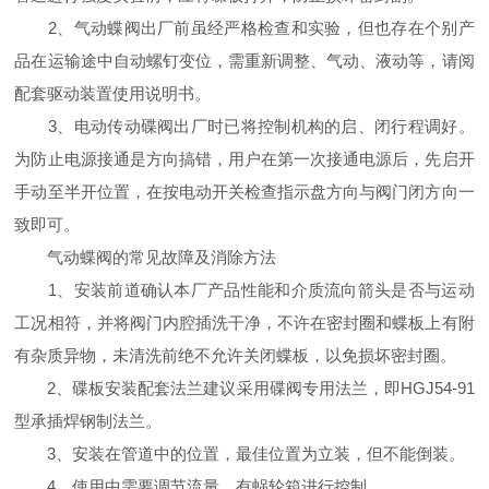
2、气动蝶阀出厂前虽经严格检查和实验，但也存在个别产
品在运输途中自动螺钉变位，需重新调整、气动、液动等，请阅
配套驱动装置使用说明书。
3、电动传动碟阀出厂时已将控制机构的启、闭行程调好。
为防止电源接通是方向搞错，用户在第一次接通电源后，先启开
手动至半开位置，在按电动开关检查指示盘方向与阀门闭方向一
致即可。
气动蝶阀的常见故障及消除方法
1、安装前道确认本厂产品性能和介质流向箭头是否与运动
工况相符，并将阀门内腔插洗干净，不许在密封圈和蝶板上有附
有杂质异物，未清洗前绝不允许关闭蝶板，以免损坏密封圈。
2、碟板安装配套法兰建议采用碟阀专用法兰，即HGJ54-91
型承插焊钢制法兰。
3、安装在管道中的位置，最佳位置为立装，但不能倒装。
4、使用中需要调节流量，有蜗轮箱进行控制。