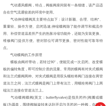
气动通风蝶阀，特点，阀板阀座间留有一条细缝，该产品适
合在空气流通较差的环境中使用。
气动伸缩蝶阀其主要特点如下：设计新颖、合理、结构*、
重量轻、操作方便、启闭迅速;伸缩蝶阀除了能作调节和截流作
用、补偿管道温差所产生的热胀冷缩功能外，还能为安装更换、
维修阀门提供方便。密封部位可调节更换、密封性能可靠等特
点。
气动蝶阀的工作原理
蝶板由阀杆带动，若转过90°，便能完成一次启闭。改变蝶
板的偏转角度，即可控制介质的流量。常用的蝶阀有对夹式蝶阀
和法兰式蝶阀两种。对夹式蝶阀是用双头螺栓将阀门连接在两管
道法兰之间，法兰式蝶阀是阀门上带有法兰，用螺栓将阀门上两
端法兰连接在管道法兰上。
气动蝶阀蝶阀(英文：butterflyvalve)是指关闭件(阀瓣或蝶
板)为圆盘，围绕阀轴旋转来达到开启与关闭的一种阀，在管道