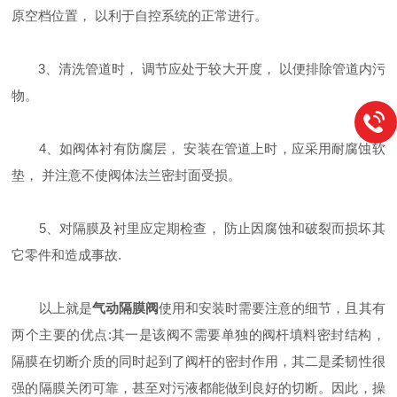
原空档位置， 以利于自控系统的正常进行。
3、清洗管道时， 调节应处于较大开度， 以便排除管道内污
物。
4、如阀体衬有防腐层， 安装在管道上时，应采用耐腐蚀软
垫， 并注意不使阀体法兰密封面受损。
5、对隔膜及衬里应定期检查， 防止因腐蚀和破裂而损坏其
它零件和造成事故.
以上就是
气动隔膜阀
使用和安装时需要注意的细节，且其有
两个主要的优点:其一是该阀不需要单独的阀杆填料密封结构，
隔膜在切断介质的同时起到了阀杆的密封作用，其二是柔韧性很
强的隔膜关闭可靠，甚至对污液都能做到良好的切断。因此，操